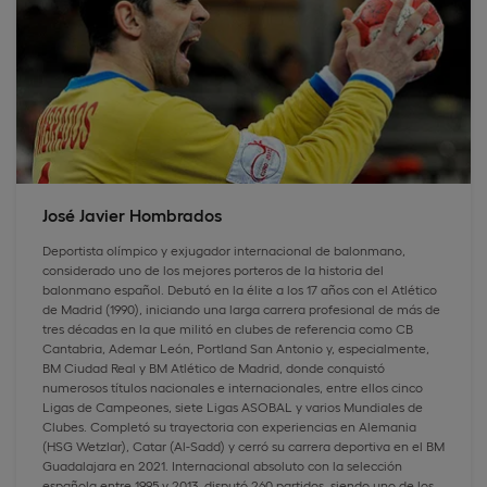
José Javier Hombrados
Deportista olímpico y exjugador internacional de balonmano,
considerado uno de los mejores porteros de la historia del
balonmano español. Debutó en la élite a los 17 años con el Atlético
de Madrid (1990), iniciando una larga carrera profesional de más de
tres décadas en la que militó en clubes de referencia como CB
Cantabria, Ademar León, Portland San Antonio y, especialmente,
BM Ciudad Real y BM Atlético de Madrid, donde conquistó
numerosos títulos nacionales e internacionales, entre ellos cinco
Ligas de Campeones, siete Ligas ASOBAL y varios Mundiales de
Clubes. Completó su trayectoria con experiencias en Alemania
(HSG Wetzlar), Catar (Al-Sadd) y cerró su carrera deportiva en el BM
Guadalajara en 2021. Internacional absoluto con la selección
española entre 1995 y 2013, disputó 260 partidos, siendo uno de los